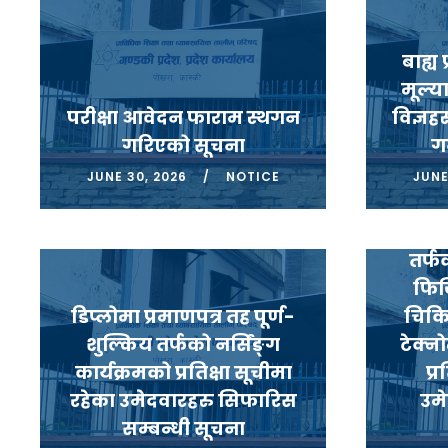
बाह्य
मूल्
परीक्षा आवेदन फाराम स्थगन
विज्ञह
गरिएको सूचना
गर
JUNE 30, 2026
NOTICE
JUNE
डिप्
वर्गीक
तर्फक
फिज
डिप्लोमा प्रमाणपत्र तह पूर्ण-
चिकि
शुल्किय तर्फको नर्सिंङ्ग
टेक्न
कार्यक्रमको प्रतिक्षा सूचीमा
प्
रहेका उमेदवारहरु सिफारिस
उम
सम्बन्धी सूचना
डिप्लोमा तहको स्वास्थ्य