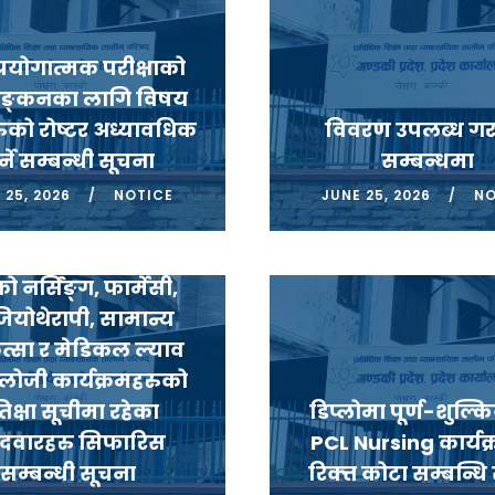
 प्रयोगात्मक परीक्षाको
याङ्कनका लागि विषय
रुको रोष्टर अध्यावधिक
विवरण उपलब्ध गर
्ने सम्बन्धी सूचना
सम्बन्धमा
 25, 2026
NOTICE
JUNE 25, 2026
NO
लोमा प्रमाणपत्र तहकोे
ृत (निःशुल्क) छात्रवृति
ो नर्सिंङ्ग, फार्मेसी,
ियोथेरापी, सामान्य
त्सा र मेडिकल ल्याव
ोलोजी कार्यक्रमहरुको
रतिक्षा सूचीमा रहेका
डिप्लोमा पूर्ण-शुल्कि
ेदवारहरु सिफारिस
PCL Nursing कार्यक
सम्बन्धी सूचना
रिक्त्त कोटा सम्बन्धि