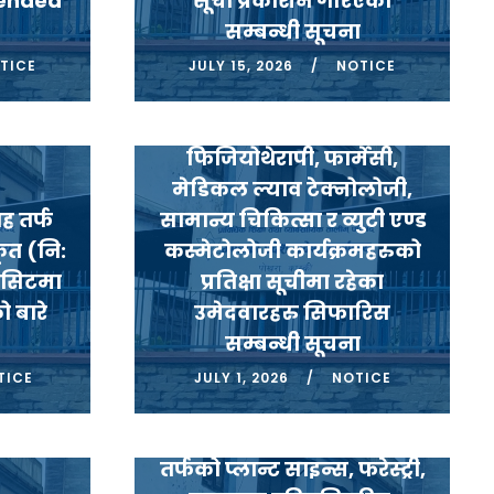
tended
सूची प्रकाशन गरिएको
सम्बन्धी सूचना
डिप्लोमा/प्रमाणपत्र तहकोे
TICE
JULY 15, 2026
NOTICE
वर्गीकृत (निःशुल्क) छात्रवृति
तर्फको नर्सिंङ्ग,
फिजियोथेरापी, फार्मेसी,
मेडिकल ल्याव टेक्नोलोजी,
ह तर्फ
सामान्य चिकित्सा र व्युटी एण्ड
ृत (नि:
कस्मेटोलोजी कार्यक्रमहरुको
ा सिटमा
प्रतिक्षा सूचीमा रहेका
 बारे
उमेदवारहरु सिफारिस
सम्बन्धी सूचना
TICE
JULY 1, 2026
NOTICE
डिप्लोमा/प्रमाणपत्र तहकोे
वर्गीकृत (निःशुल्क) छात्रवृति
तर्फको प्लान्ट साइन्स, फरेस्ट्री,