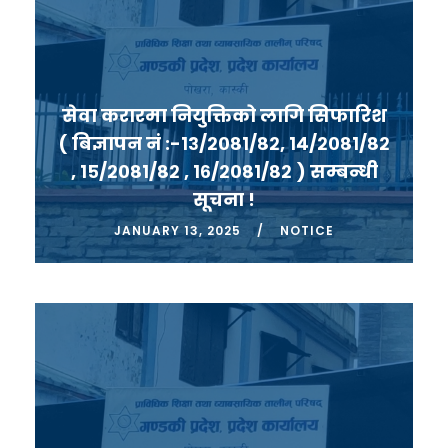
सेवा करारमा नियुक्तिको लागि सिफारिश
( बिज्ञापन नं :-१३/२०८१/८२, १४/२०८१/८२
, १५/२०८१/८२ , १६/२०८१/८२ ) सम्बन्धी
सूचना !
JANUARY 13, 2025
NOTICE