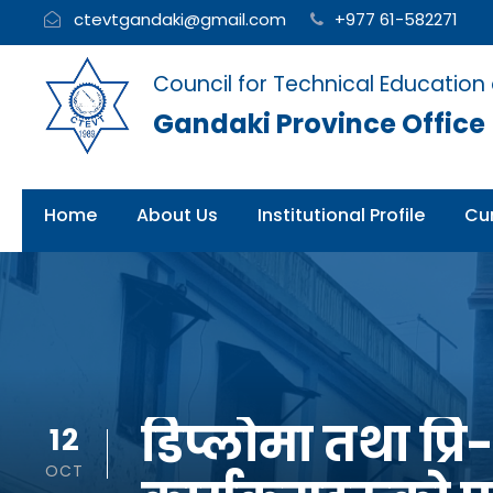
ctevtgandaki@gmail.com
+977 61-582271
Council for Technical Education
Gandaki Province Office
Home
About Us
Institutional Profile
Cur
डिप्लोमा तथा प्रि
12
OCT